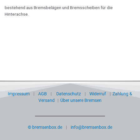
bestehend aus Bremsbelägen und Bremsscheiben für die
Hinterachse.
Impressum
|
AGB
|
Datenschutz
|
Widerruf
|
Zahlung &
Versand
|
Über unsere Bremsen
© bremsenbox.de
|
info@bremsenbox.de